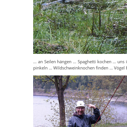
... an Seilen hängen ... Spaghetti kochen ... un
pinkeln ... Wildschweinknochen finden ... Vögel be