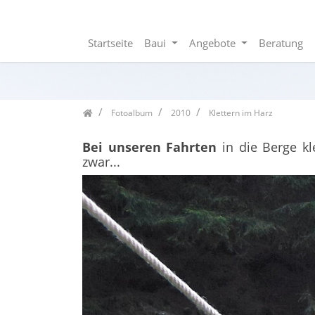
Startseite
Baui
Angebote
Beratung
Zum Inhalt springen
Seitenbaum
Fotoalbum
2010
Klettern im Harz
Bei unseren Fahrten
in die Berge kl
zwar...