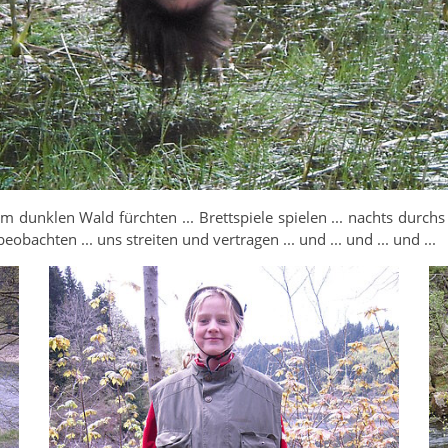
s im dunklen Wald fürchten ... Brettspiele spielen ... nachts durch
obachten ... uns streiten und vertragen ... und ... und ... und ...