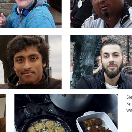
Si
Sp
wa